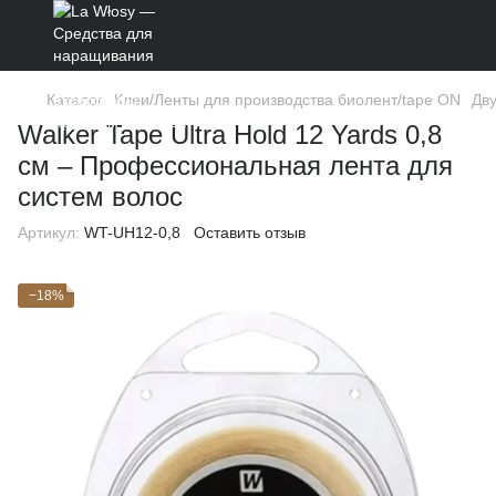
Каталог
Клеи/Ленты для производства биолент/tape ON
Дв
Walker Tape Ultra Hold 12 Yards 0,8
см – Профессиональная лента для
систем волос
Артикул:
WT-UH12-0,8
Оставить отзыв
−18%