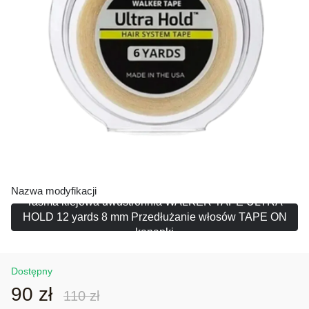
Nazwa modyfikacji
Taśma klejowa dwustronnia WALKER TAPE ULTRA
HOLD 12 yards 8 mm Przedłużanie włosów TAPE ON
kanapki
Dostępny
90 zł
110 zł