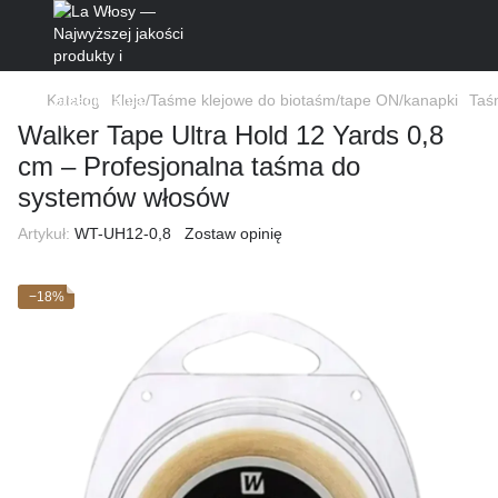
Katalog
Kleje/Taśme klejowe do biotaśm/tape ON/kanapki
Taś
Walker Tape Ultra Hold 12 Yards 0,8
cm – Profesjonalna taśma do
systemów włosów
Artykuł:
WT-UH12-0,8
Zostaw opinię
−18%