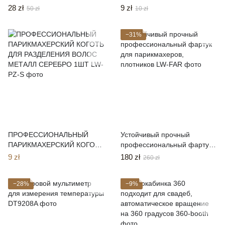
ДЛЯ РАЗДЕЛЕНИЯ ВОЛОС
28 zł
9 zł
50 zł
10 zł
МЕТАЛЛ ЗОЛОТО 1ШТ
−31%
ПРОФЕССИОНАЛЬНЫЙ
Устойчивый прочный
ПАРИКМАХЕРСКИЙ КОГОТЬ
профессиональный фартук
ДЛЯ РАЗДЕЛЕНИЯ ВОЛОС
для парикмахеров,
9 zł
180 zł
260 zł
МЕТАЛЛ СЕРЕБРО 1ШТ
плотников
−28%
−9%