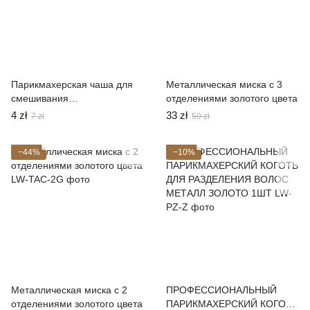
Парикмахерская чаша для
Металлическая миска с 3
смешивания
отделениями золотого цвета
Парикмахерская миска 400
4 zł
33 zł
7 zł
59 zł
мл
−44%
−10%
Металлическая миска с 2
ПРОФЕССИОНАЛЬНЫЙ
отделениями золотого цвета
ПАРИКМАХЕРСКИЙ КОГОТЬ