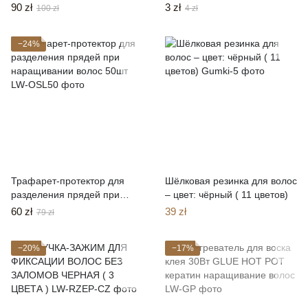
ИНСТРУМЕНТА ЧЕРНАЯ
наращивании волос
90 zł
3 zł
100 zł
4 zł
−24%
Трафарет-протектор для
Шёлковая резинка для волос
разделения прядей при
– цвет: чёрный ( 11 цветов)
наращивании волос 50шт
60 zł
39 zł
79 zł
−20%
−17%