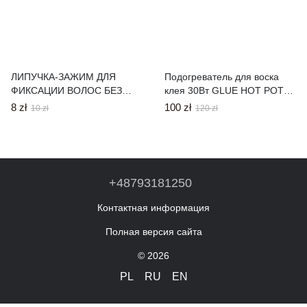
ЛИПУЧКА-ЗАЖИМ ДЛЯ
Подогреватель для воска
ФИКСАЦИИ ВОЛОС БЕЗ
клея 30Вт GLUE HOT POT
ЗАЛОМОВ ЧЕРНАЯ ( 3
кератин наращивание волос
8 zł
100 zł
10 zł
120 zł
ЦВЕТА )
+48793181250
Контактная информация
Полная версия сайта
© 2026
PL
RU
EN