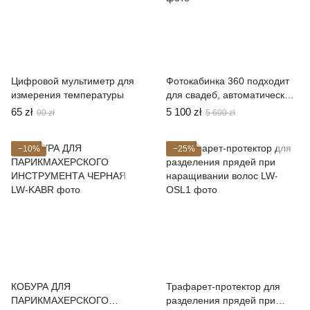
Цифровой мультиметр для
Фотокабинка 360 подходит
измерения температуры
для свадеб, автоматическое
вращение на 360 градусов
65 zł
5 100 zł
90 zł
5 600 zł
−10%
−25%
КОБУРА ДЛЯ
Трафарет-протектор для
ПАРИКМАХЕРСКОГО
разделения прядей при