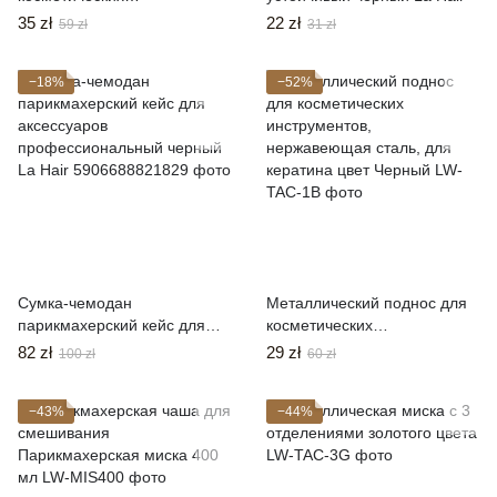
инструментов,
35 zł
22 zł
59 zł
31 zł
нержавеющая сталь, цвет
ЗОЛОТО
−18%
−52%
Сумка-чемодан
Металлический поднос для
парикмахерский кейс для
косметических
аксессуаров
инструментов,
82 zł
29 zł
100 zł
60 zł
профессиональный черный
нержавеющая сталь, для
La Hair
кератина цвет Черный
−43%
−44%