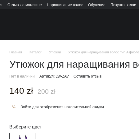
ия
Отзывы о магазине
Наращивание волос
Обучение
Покупка волос
Главная
Каталог
Утюжки
Утюжок для наращивания волос тип A фиол
Утюжок для наращивания в
Нет в наличии
Артикул: LW-ZAV
Оставить отзыв
140 zł
200 zł
Войти
для отображения накопительной скидки
%
Выберите цвет