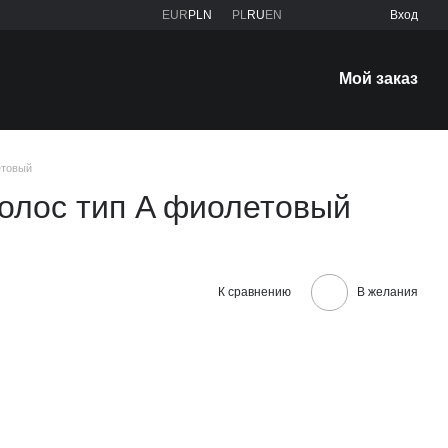
EUR
PLN
PL
RU
EN
Вход
Мой заказ
етовый
олос тип A фиолетовый
К сравнению
В желания