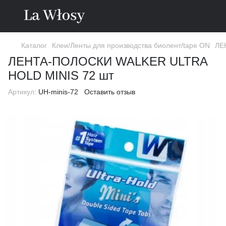
Каталог
Клеи/Ленты для производства биолент/tape ON
ЛЕ
ЛЕНТА-ПОЛОСКИ WALKER ULTRA
HOLD MINIS 72 шт
Артикул:
UH-minis-72
Оставить отзыв