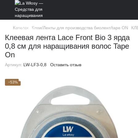
Каталог
Клеи/Ленты для производства биолент/tape ON
КЛ
Клеевая лента Lace Front Bio 3 ярда
0,8 см для наращивания волос Tape
On
Артикул:
LW-LF3-0,8
Оставить отзыв
−53%