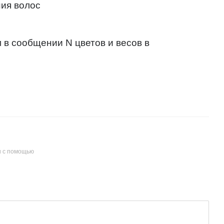
ния волос
ам в сообщении
N
цветов и весов в
и с помощью