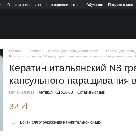
ия
Отзывы о магазине
Наращивание волос
Обучение
Покупка волос
Главная
Каталог
Кератин для наращивания волос
Кератин для наращ
Кератин итальянский N8 гранулированный для капсульного наращивания волос 1
Кератин итальянский N8 г
капсульного наращивания в
Нет в наличии
Артикул: KER-10-08
Оставить отзыв
32 zł
Войти
для отображения накопительной скидки
%