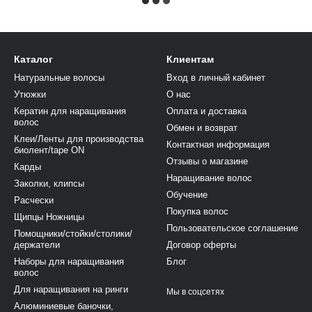
Каталог
Клиентам
Натуральные волосы
Вход в личный кабинет
Утюжки
О нас
Кератин для наращивания
Оплата и доставка
волос
Обмен и возврат
Клеи/Ленты для производства
Контактная информация
биолент/tape ON
Отзывы о магазине
Карды
Наращивание волос
Заколки, клипсы
Обучение
Расчески
Покупка волос
Щипцы Ножницы
Пользовательское соглашение
Помощники/стойки/столики/
держатели
Договор оферты
Наборы для наращивания
Блог
волос
Для наращивания на ринги
Мы в соцсетях
Алюминиевые баночки,