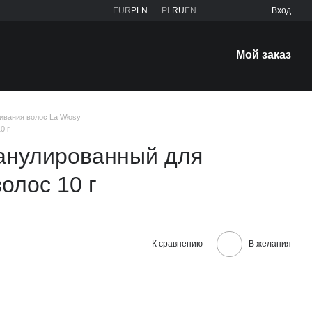
EUR
PLN
PL
RU
EN
Вход
Мой заказ
ивания волос La Włosy
0 г
ранулированный для
олос 10 г
К сравнению
В желания