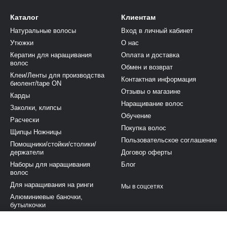
Каталог
Клиентам
Натуральные волосы
Вход в личный кабинет
Утюжки
О нас
Кератин для наращивания
Оплата и доставка
волос
Обмен и возврат
Клеи/Ленты для производства
Контактная информация
биолент/tape ON
Отзывы о магазине
Карды
Наращивание волос
Заколки, клипсы
Обучение
Расчески
Покупка волос
Щипцы Ножницы
Пользовательское соглашение
Помощники/стойки/столики/
держатели
Договор оферты
Наборы для наращивания
Блог
волос
Для наращивания на ринги
Мы в соцсетях
Алюминиевые баночки,
бутылкочки
Аксессуары (другое)