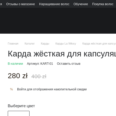
ия
Отзывы о магазине
Наращивание волос
Обучение
Покупка волос
Главная
Каталог
Карды
Карды La Włosy
Карда жёсткая для капсу
Карда жёсткая для капсуля
В наличии
Артикул: KART-01
Оставить отзыв
280 zł
400 zł
Войти
для отображения накопительной скидки
%
Выберите цвет