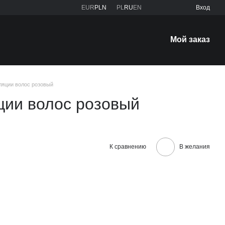
EUR
PLN
PL
RU
EN
Вход
Мой заказ
ляции волос розовый
ции волос розовый
К сравнению
В желания