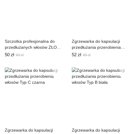
Szczotka profesjonalna do
Zgrzewarka do kapsulacji
przedłużanych włosów ZŁOTA
przedłużania przerobienia
La Włosy
włosów Typ A czarna
50 zł
52 zł
60 zł
80 zł
Zgrzewarka do kapsulacji
Zgrzewarka do kapsulacji