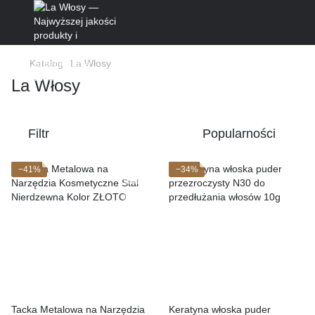
Katalog
La Włosy
La Włosy
Filtr
Popularności
−41%
−34%
Tacka Metalowa na Narzędzia
Keratyna włoska puder