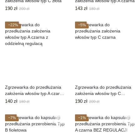
założenia włosów typ C złota
założenia włosów typ A czarna
190 zł
143 zł
200 zł
180 zł
−22%
−5%
Zgrzewarka do przedłużania
Zgrzewarka do przedłużania
założenia włosów typ A czarna
założenia włosów typ C
z oddzielną regulacą
czarna
140 zł
190 zł
180 zł
200 zł
−7%
−1%