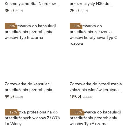
Kosmetyczne Stal Nierdzewna
przezroczysty N30 do
Kolor ZŁOTO
przedłużania włosów 10g
35 zł
25 zł
59 zł
38 zł
−6%
−8%
Zgrzewarka do kapsulacji
Zgrzewarka do przedłużania
przedłużania przerobienia
założenia włosów keratynowa
włosów Typ B czarna
Typ C różowa
89 zł
185 zł
95 zł
200 zł
−17%
−35%