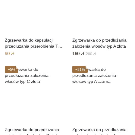
Zgrzewarka do kapsulacji
Zgrzewarka do przedłużania
przedłużania przerobienia Typ
założenia włosów typ A złota
B pink BEZ REGULACJI
90 zł
160 zł
200 zł
−5%
−21%
Zgrzewarka do przedłużania
Zgrzewarka do przedłużania