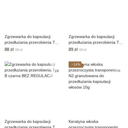
Zgrzewarka do kapsulacji
Zgrzewarka do kapsulacji
przedłużania przerobienia Typ
przedłużania przerobienia Typ
B fioletowa
A czarna BEZ REGULACJI
88 zł
89 zł
95 zł
90 zł
−14%
Zgrzewarka do kapsulacji
Keratyna włoska
przedłużania przerobienia Typ
przezroczysta transporentna