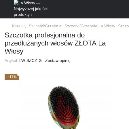
Katalog
Szczotki/Grzebnie
Szczotki/Grzebnie La Włosy
Szczo
Szczotka profesjonalna do
przedłużanych włosów ZŁOTA La
Włosy
Artykuł:
LW-SZCZ-G
Zostaw opinię
−17%