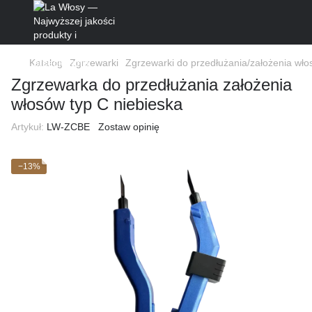
Katalog
Zgrzewarki
Zgrzewarki do przedłużania/założenia wł
Zgrzewarka do przedłużania założenia
włosów typ C niebieska
Artykuł:
LW-ZCBE
Zostaw opinię
−13%