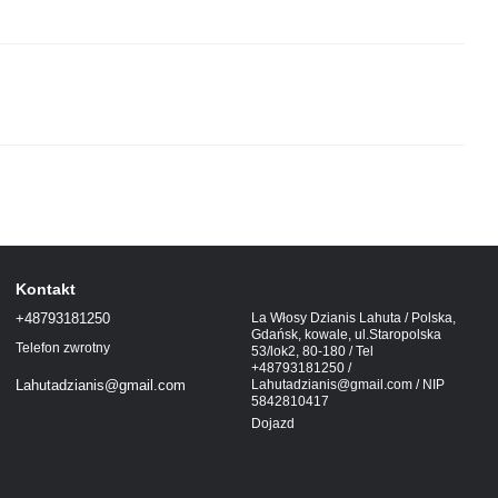
Kontakt
+48793181250
La Włosy Dzianis Lahuta / Polska,
Gdańsk, kowale, ul.Staropolska
Telefon zwrotny
53/lok2, 80-180 / Tel
+48793181250 /
Lahutadzianis@gmail.com / NIP
Lahutadzianis@gmail.com
5842810417
Dojazd