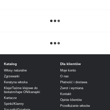
Katalog
Dla klientów
Włosy naturalne
Moje konto
Zgrzewarki
O nas
Keratyna włoska
Płatność i dostawa
Kleje/Taśme klejowe do
Zwrot i wymiana
biotaśm/tape ON/kanapki
Kontakt
Kartacze
Opinie klientów
Spinki/Klamry
Przedłużanie włosów
Szczotki/Grzebnie