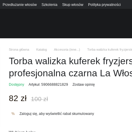
Przedłużanie włosów
Szkolenia
Skup włosów
Polityka prywatności
Strona główna
Katalog
Akcesoria (inne...)
Torba walizka kuferek fryzjers
Torba walizka kuferek fryzje
profesjonalna czarna La Wło
Dostępny
Artykuł: 5906688821829
Zostaw opinię
82 zł
100 zł
Zaloguj się
, aby wyświetlić rabat skumulowany
%