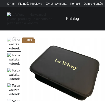
Przejdź do głównej treści
O nas
Płatność i dostawa
Zwrot i wymiana
Kontakt
Opinie klientów
Regulamin
Blog
Katalog
−18%