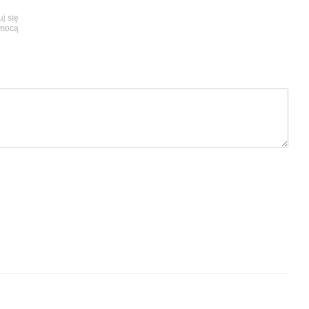
uj się
omocą