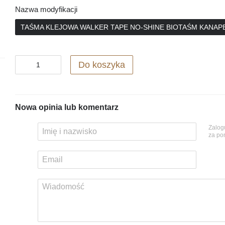
Nazwa modyfikacji
TAŚMA KLEJOWA WALKER TAPE NO-SHINE BIOTAŚM KANAP
Do koszyka
Nowa opinia lub komentarz
Zalog
za p