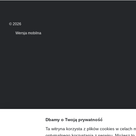
© 2026
Wersja mobilna
Dbamy o Twoją prywatność
Ta witryna korzysta z plików cookies w celach 
optymalnego korzystania z serwisu. Możesz to 