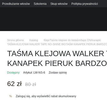
Przedłużanie włosów
Szkolenia
Skup włosów
Polityka prywatności
Strona główna
Katalog
Kleje/Taśme klejowe do biotaśm/tape ON/kanapki
TAŚMA KLEJOWA WALKER TAPE NO-SHINE BIOTAŚM KANAPEK PIERUK BARDZ
TAŚMA KLEJOWA WALKER 
KANAPEK PIERUK BARDZO
Dostępny
Artykuł: LW-NS-6
Zostaw opinię
62 zł
80 zł
Zaloguj się
, aby wyświetlić rabat skumulowany
%