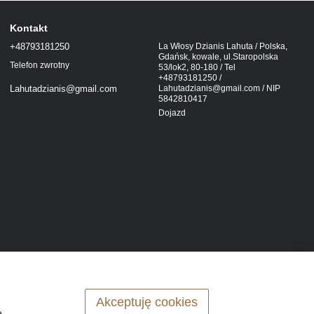
Kontakt
+48793181250
La Włosy Dzianis Lahuta / Polska,
Gdańsk, kowale, ul.Staropolska
Telefon zwrotny
53/lok2, 80-180 / Tel
+48793181250 /
Lahutadzianis@gmail.com / NIP
Lahutadzianis@gmail.com
5842810417
Dojazd
Akceptuję cookies
ę