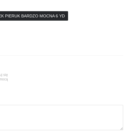
EK PIERUK BARDZO MOCNA 6 YD
uj się
omocą