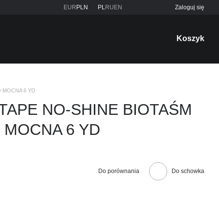
EUR
PLN
PL
RU
EN
Zaloguj się
Koszyk
O MOCNA 6 YD
TAPE NO-SHINE BIOTAŚM
 MOCNA 6 YD
Do porównania
Do schowka