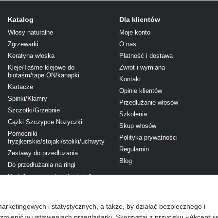
Katalog
Dla klientów
Włosy naturalne
Moje konto
Zgrzewarki
O nas
Keratyna włoska
Płatność i dostawa
Kleje/Taśme klejowe do
Zwrot i wymiana
biotaśm/tape ON/kanapki
Kontakt
Kartacze
Opinie klientów
Spinki/Klamry
Przedłużanie włosów
Szczotki/Grzebnie
Szkolenia
Cążki Szczypce Nożyczki
Skup włosów
Pomocniki
Polityka prywatności
fryzjkerskie/stojaki/stoliki/uchwyty
Regulamin
Zestawy do przedłużania
Blog
Do przedłużania na ringi
Pudełki puszki słoiczki, butelki
Śledź nas na
Akcesoria (inne...)
TWORZENIE TREŚCI / SPRZĘT
marketingowych i statystycznych, a także, by działać bezpiecznego i
DLA KREATYWNYCH
zmienić w ustawieniach przeglądarki. Skorzystaj z przycisku «Akceptuj