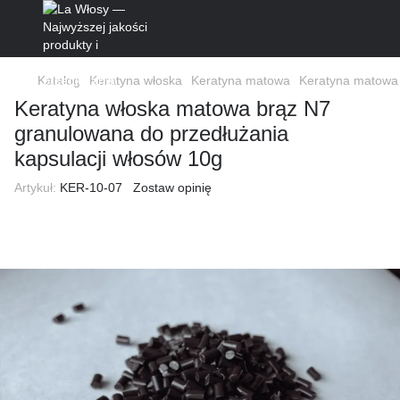
Katalog
Keratyna włoska
Keratyna matowa
Keratyna matowa
Keratyna włoska matowa brąz N7
granulowana do przedłużania
kapsulacji włosów 10g
Artykuł:
KER-10-07
Zostaw opinię