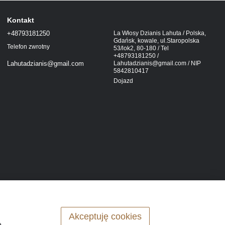
Kontakt
+48793181250
La Włosy Dzianis Lahuta / Polska,
Gdańsk, kowale, ul.Staropolska
Telefon zwrotny
53/lok2, 80-180 / Tel
+48793181250 /
Lahutadzianis@gmail.com / NIP
Lahutadzianis@gmail.com
5842810417
Dojazd
Akceptuję cookies
ę