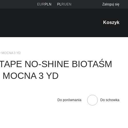
EUR
PLN
PL
RU
EN
Zaloguj się
Koszyk
O MOCNA 3 YD
TAPE NO-SHINE BIOTAŚM
 MOCNA 3 YD
Do porównania
Do schowka