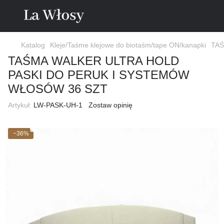
Katalog
Kleje/Taśme klejowe do biotaśm/tape ON/kanapki
TAŚ
TAŚMA WALKER ULTRA HOLD
PASKI DO PERUK I SYSTEMÓW
WŁOSÓW 36 SZT
Artykuł:
LW-PASK-UH-1
Zostaw opinię
−36%